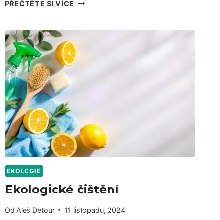
OCHRANA
PŘEČTĚTE SI VÍCE
ZDRAVÍ
PŘI
EKOLOGICKÉM
ČIŠTĚNÍ
EKOLOGIE
Ekologické čištění
Od
Aleš Detour
11 listopadu, 2024