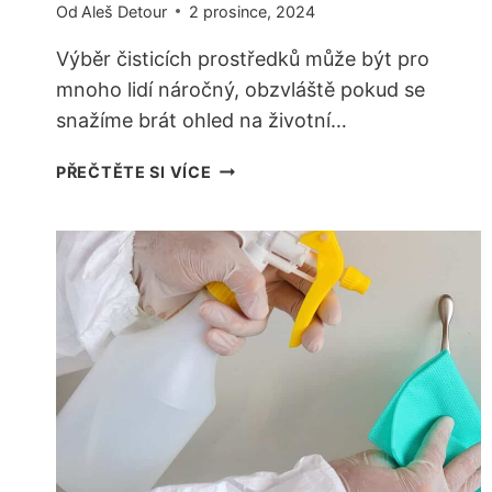
Od
Aleš Detour
2 prosince, 2024
Výběr čisticích prostředků může být pro
mnoho lidí náročný, obzvláště pokud se
snažíme brát ohled na životní…
EKOLOGICKÝ
PŘEČTĚTE SI VÍCE
VÝBĚR
ČISTICÍCH
PROSTŘEDKŮ