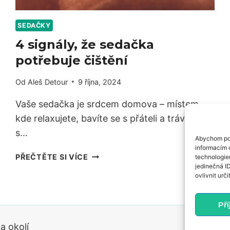
SEDAČKY
4 signály, že sedačka
potřebuje čištění
Od
Aleš Detour
9 října, 2024
Vaše sedačka je srdcem domova – místem,
kde relaxujete, bavíte se s přáteli a trávíte čas
s…
Abychom pos
informacím o
4
PŘEČTĚTE SI VÍCE
technologie
SIGNÁLY,
jedinečná I
ovlivnit urči
ŽE
SEDAČKA
POTŘEBUJE
Př
ČIŠTĚNÍ
a okolí