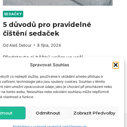
SEDAČKY
5 důvodů pro pravidelné
čištění sedaček
Od
Aleš Detour
8 října, 2024
Představte si běžný večer ve vaší
Spravovat Souhlas
domácnosti. Celá rodina se schází na
pohodlné sedačce, aby si užila…
kytli co nejlepší služby, používáme k ukládání a/nebo přístupu k
 zařízení, technologie jako jsou soubory cookies. Souhlas s těmito
5
PŘEČTĚTE SI VÍCE
mi nám umožní zpracovávat údaje, jako je chování při procházení nebo
DŮVODŮ
D na tomto webu. Nesouhlas nebo odvolání souhlasu může nepříznivě
té vlastnosti a funkce.
PRO
PRAVIDELNÉ
ČIŠTĚNÍ
íjmout
Odmítnout
Zobrazit Předvolby
SEDAČEK
Prohlášení o ochraně osobních údajů
Impresum