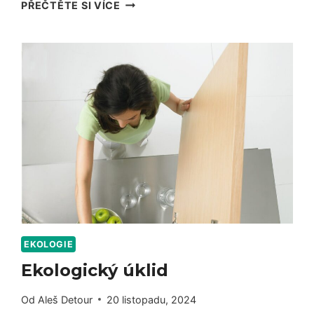
PROFESIONÁLNÍ
PŘEČTĚTE SI VÍCE
ČIŠTĚNÍ
KOBERCŮ
V
OSTRAVĚ
EKOLOGIE
Ekologický úklid
Od
Aleš Detour
20 listopadu, 2024