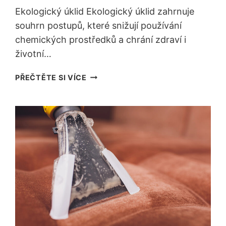
Ekologický úklid Ekologický úklid zahrnuje
souhrn postupů, které snižují používání
chemických prostředků a chrání zdraví i
životní…
EKOLOGICKÝ
PŘEČTĚTE SI VÍCE
ÚKLID