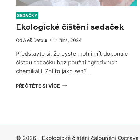
SEDAČKY
Ekologické čištění sedaček
Od
Aleš Detour
11 října, 2024
Představte si, že byste mohli mít dokonale
čistou sedačku bez použití agresivních
chemikálií. Zní to jako sen?…
EKOLOGICKÉ
PŘEČTĚTE SI VÍCE
ČIŠTĚNÍ
SEDAČEK
© 2026 - Ekologické čištění čalounění Ostrava 